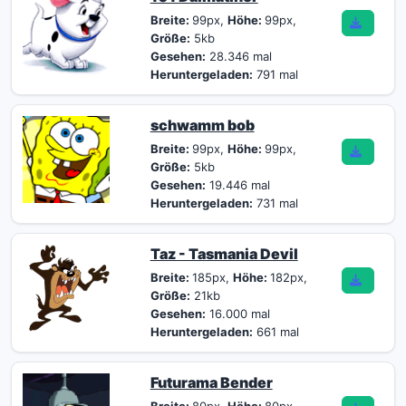
Breite:
99px,
Höhe:
99px,
Größe:
5kb
Gesehen:
28.346 mal
Heruntergeladen:
791 mal
schwamm bob
Breite:
99px,
Höhe:
99px,
Größe:
5kb
Gesehen:
19.446 mal
Heruntergeladen:
731 mal
Taz - Tasmania Devil
Breite:
185px,
Höhe:
182px,
Größe:
21kb
Gesehen:
16.000 mal
Heruntergeladen:
661 mal
Futurama Bender