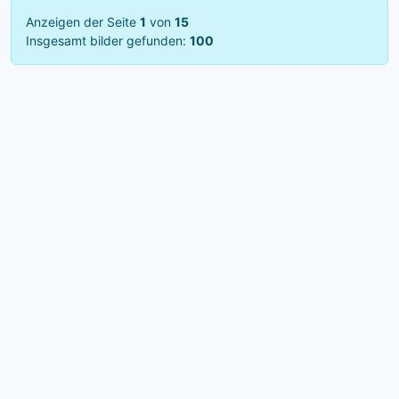
Anzeigen der Seite
1
von
15
Insgesamt bilder gefunden:
100