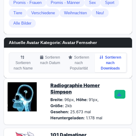
Promis - Frauen
Promis - Männer
Sex
Sport
Tiere
Verschiedene
Weihnachten
Neu!
Alle Bilder
Aktuelle Avatar Kategorie: Avatar Fernseher
Sortieren
Sortieren
Sortieren
Sortieren
nach Datum
nach
nach
nach Name
Popularität
Downloads
Radiographie Homer
Simpson
Breite:
96px,
Höhe:
91px,
Größe:
2kb
Gesehen:
25.673 mal
Heruntergeladen:
1.178 mal
101 Dalmatiner