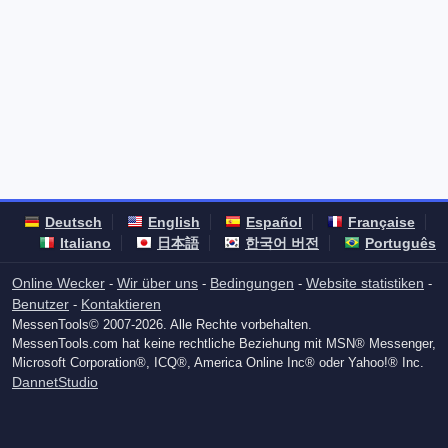
Deutsch
English
Español
Française
Italiano
日本語
한국어 버전
Português
Online Wecker
Wir über uns
Bedingungen
Website statistiken
-
-
-
-
Benutzer
Kontaktieren
-
MessenTools© 2007-2026. Alle Rechte vorbehalten.
MessenTools.com hat keine rechtliche Beziehung mit MSN® Messenger,
Microsoft Corporation®, ICQ®, America Online Inc® oder Yahoo!® Inc.
DannetStudio