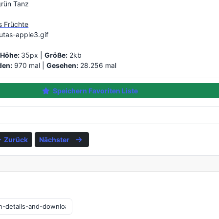
grün Tanz
s Früchte
utas-apple3.gif
|
Höhe:
35px |
Größe:
2kb
den:
970 mal |
Gesehen:
28.256 mal
Speichern Favoriten Liste
Zurück
Nächster