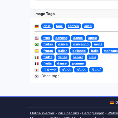
Image Tags
obst
tanz
tanzen
apfel
fruit
dancing
dance
apple
frutas
dança
dançando
maçã
frutas
bailar
bailando
baile
manzana
frutta
danza
ballare
mela
fruits
danse
pomme
フルーツ
ダンス
ダンス
リンゴ
Ohne tags.
D
Online Wecker
Wir über uns
Bedingungen
Websit
-
-
-