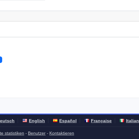
eutsch
English
Español
Française
Italia
e statistiken
Benutzer
Kontaktieren
-
-