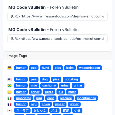
IMG Code vBulletin
- Foren vBulletin
IMG Code vBulletin
- Foren vBulletin
Image Tags
humor
pee
hund
piss
beim
wasserlassen
humor
pee
dog
piss
urinating
humor
mijo
cachorro
urina
urinar
humor
orinar
perro
pis
mear
umorismo
pipì
cane
pisciare
incontinenza
humor
pipi
chien
pisser
uriner
ユーモア
おしっこ
犬は
排尿
小便