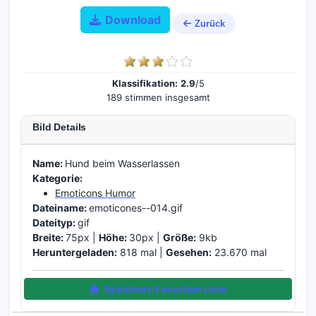
Download
Zurück
Klassifikation:
2.9
/5
189 stimmen insgesamt
Bild Details
Name:
Hund beim Wasserlassen
Kategorie:
Emoticons Humor
Dateiname:
emoticones--014.gif
Dateityp:
gif
Breite:
75px |
Höhe:
30px |
Größe:
9kb
Heruntergeladen:
818 mal |
Gesehen:
23.670 mal
Speichern Favoriten Liste