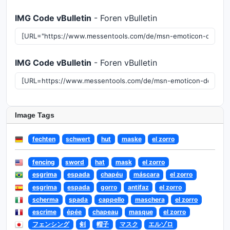
IMG Code vBulletin
- Foren vBulletin
IMG Code vBulletin
- Foren vBulletin
Image Tags
fechten
schwert
hut
maske
el zorro
fencing
sword
hat
mask
el zorro
esgrima
espada
chapéu
máscara
el zorro
esgrima
espada
gorro
antifaz
el zorro
scherma
spada
cappello
maschera
el zorro
escrime
épée
chapeau
masque
el zorro
フェンシング
剣
帽子
マスク
エルゾロ