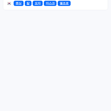
펜싱
칼
모자
마스크
엘조로