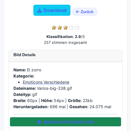
Download
Zurück
Klassifikation:
2.9
/5
257 stimmen insgesamt
Bild Details
Name:
El zorro
Kategorie:
Emoticons Verschiedene
Dateiname:
Varios-big-338.gif
Dateityp:
gif
Breite:
60px |
Höhe:
54px |
Größe:
23kb
Heruntergeladen:
696 mal |
Gesehen:
24.075 mal
Speichern Favoriten Liste