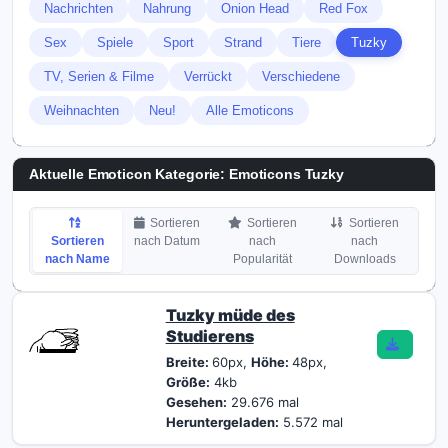
Nachrichten
Nahrung
Onion Head
Red Fox
Sex
Spiele
Sport
Strand
Tiere
Tuzky
TV, Serien & Filme
Verrückt
Verschiedene
Weihnachten
Neu!
Alle Emoticons
Aktuelle Emoticon Kategorie:
Emoticons Tuzky
Sortieren
Sortieren
Sortieren
Sortieren
nach Datum
nach
nach
nach Name
Popularität
Downloads
Tuzky müde des
Studierens
Breite:
60px,
Höhe:
48px,
Größe:
4kb
Gesehen:
29.676 mal
Heruntergeladen:
5.572 mal