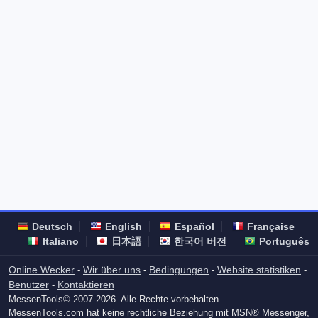
Deutsch
English
Español
Française
Italiano
日本語
한국어 버전
Português
Online Wecker
Wir über uns
Bedingungen
Website statistiken
-
-
-
-
Benutzer
Kontaktieren
-
MessenTools© 2007-2026. Alle Rechte vorbehalten.
MessenTools.com hat keine rechtliche Beziehung mit MSN® Messenger,