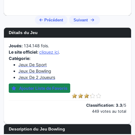
Précédent
Suivant
Détails du Jeu
Joués:
134.148 fois.
Le site officiel:
cliquez ici
.
Catégorie:
Jeux De Sport
Jeux De Bowling
Jeux De 2 Joueurs
Ajouter Liste de Favoris
Classification:
3.3
/5
449 votes au total
Description du Jeu Bowling