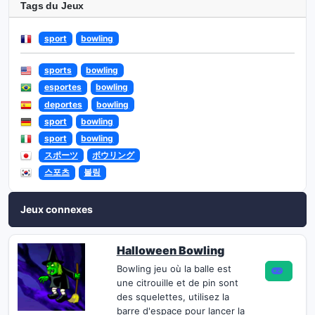
Tags du Jeux
sport
bowling
sports
bowling
esportes
bowling
deportes
bowling
sport
bowling
sport
bowling
スポーツ
ボウリング
스포츠
볼링
Jeux connexes
Halloween Bowling
Bowling jeu où la balle est
une citrouille et de pin sont
des squelettes, utilisez la
barre d'espace pour lancer la