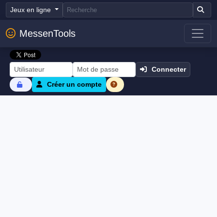
Jeux en ligne
MessenTools
Connecter
Créer un compte