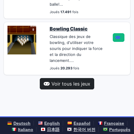
balle!...
Joués
17.491
fois
Bowling Classic
Classique des jeux de
bowling, d'utiliser votre
souris pour indiquer la force
et la direction du
lancement....
Joués
20.293
fois
Voir tous les jeux
Deutsch
English
Español
Française
Italiano
日本語
한국어 버전
Português