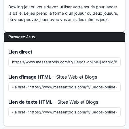
Bowling jeu où vous devez utiliser votre souris pour lancer
la balle. Le jeu prend la forme d'un joueur ou deux joueurs,
où vous pouvez jouer avec vos amis, les mêmes jeux.
Partagez Jeux
Lien direct
Lien d'image HTML
- Sites Web et Blogs
Lien de texte HTML
- Sites Web et Blogs