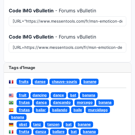
Code IMG vBulletin
- Forums vBulletin
Code IMG vBulletin
- Forums vBulletin
Tags d'Image
fruits
danse
chauve-souris
banane
fruit
dancing
dance
bat
banana
frutas
dança
dançando
morcego
banana
frutas
bailar
bailando
baile
murciélago
banana
obst
tanz
tanzen
bat
banane
frutta
danza
ballare
bat
banana