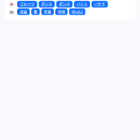
フルーツ
ダンス
ダンス
バット
バナナ
과일
춤
무용
박쥐
바나나