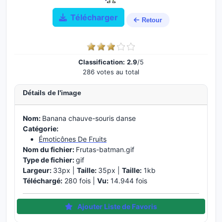
Télécharger
Retour
Classification:
2.9
/5
286 votes au total
Détails de l'image
Nom:
Banana chauve-souris danse
Catégorie:
Émoticônes De Fruits
Nom du fichier:
Frutas-batman.gif
Type de fichier:
gif
Largeur:
33px |
Taille:
35px |
Taille:
1kb
Téléchargé:
280 fois |
Vu:
14.944 fois
Ajouter Liste de Favoris