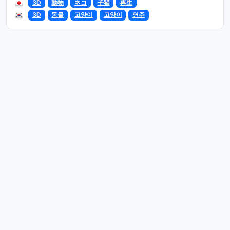
3D
動物
ネコ
子猫
再生
3D
동물
고양이
고양이
연주