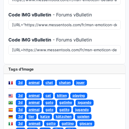
Code IMG vBulletin
- Forums vBulletin
Code IMG vBulletin
- Forums vBulletin
Tags d'Image
3d
animal
chat
chaton
jouer
3d
animal
cat
kitten
playing
3d
animal
gato
gatinho
jogando
3d
animal
gato
gatito
jugando
3d
tier
katze
kätzchen
spielen
3d
animali
gatto
gattino
giocare