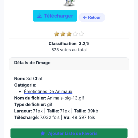
Télécharger
Retour
Classification:
3.2
/5
528 votes au total
Détails de l'image
Nom:
3d Chat
Catégorie:
Émoticônes De Animaux
Nom du fichier:
Animals-big-13.gif
Type de fichier:
gif
Largeur:
71px |
Taille:
71px |
Taille:
39kb
Téléchargé:
7.032 fois |
Vu:
49.597 fois
Ajouter Liste de Favoris