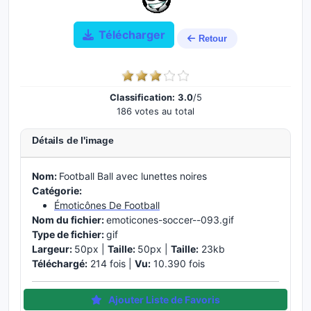
Télécharger
Retour
Classification:
3.0
/5
186 votes au total
Détails de l'image
Nom:
Football Ball avec lunettes noires
Catégorie:
Émoticônes De Football
Nom du fichier:
emoticones-soccer--093.gif
Type de fichier:
gif
Largeur:
50px |
Taille:
50px |
Taille:
23kb
Téléchargé:
214 fois |
Vu:
10.390 fois
Ajouter Liste de Favoris