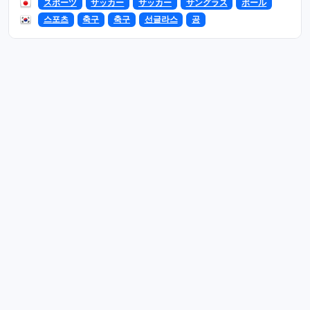
スポーツ
サッカー
サッカー
サングラス
ボール
스포츠
축구
축구
선글라스
공