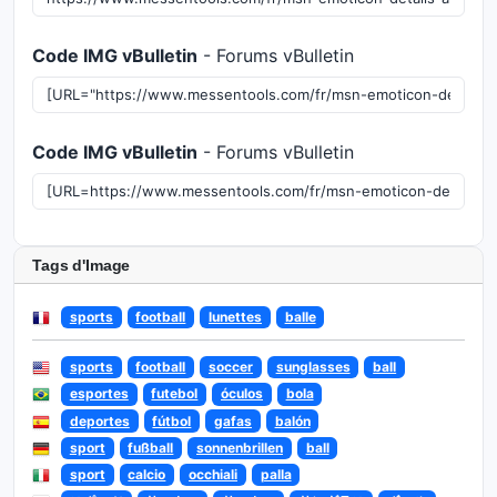
Code IMG vBulletin
- Forums vBulletin
Code IMG vBulletin
- Forums vBulletin
Tags d'Image
sports
football
lunettes
balle
sports
football
soccer
sunglasses
ball
esportes
futebol
óculos
bola
deportes
fútbol
gafas
balón
sport
fußball
sonnenbrillen
ball
sport
calcio
occhiali
palla