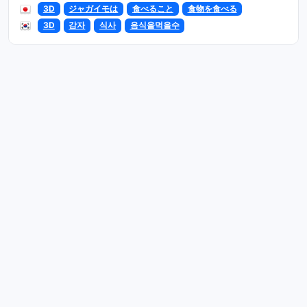
3D
ジャガイモは
食べること
食物を食べる
3D
감자
식사
음식을먹을수