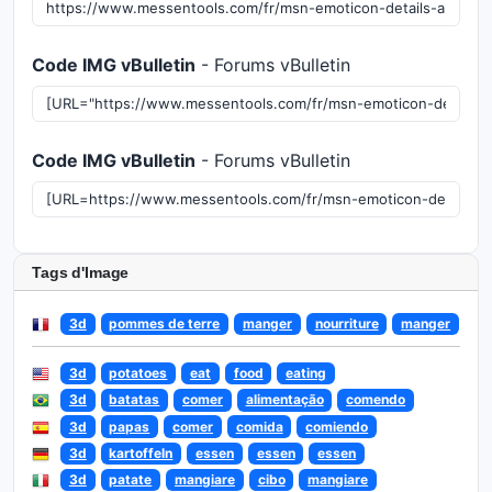
Code IMG vBulletin
- Forums vBulletin
Code IMG vBulletin
- Forums vBulletin
Tags d'Image
3d
pommes de terre
manger
nourriture
manger
3d
potatoes
eat
food
eating
3d
batatas
comer
alimentação
comendo
3d
papas
comer
comida
comiendo
3d
kartoffeln
essen
essen
essen
3d
patate
mangiare
cibo
mangiare