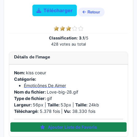
Télécharger
Retour
Classification:
3.1
/5
428 votes au total
Détails de l'image
Nom:
kiss coeur
Catégorie:
Émoticônes De Aimer
Nom du fichier:
Love-big-28.gif
Type de fichier:
gif
Largeur:
56px |
Taille:
53px |
Taille:
24kb
Téléchargé:
5.378 fois |
Vu:
38.330 fois
Ajouter Liste de Favoris