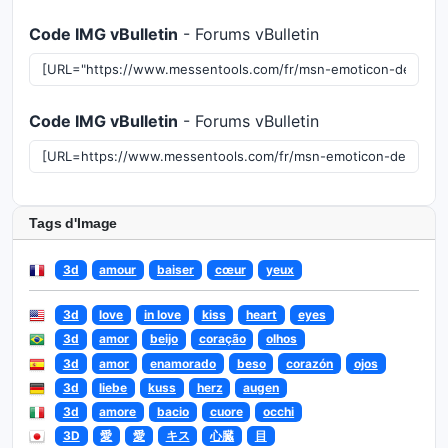
Code IMG vBulletin
- Forums vBulletin
Code IMG vBulletin
- Forums vBulletin
Tags d'Image
3d
amour
baiser
cœur
yeux
3d
love
in love
kiss
heart
eyes
3d
amor
beijo
coração
olhos
3d
amor
enamorado
beso
corazón
ojos
3d
liebe
kuss
herz
augen
3d
amore
bacio
cuore
occhi
3D
愛
愛
キス
心臓
目