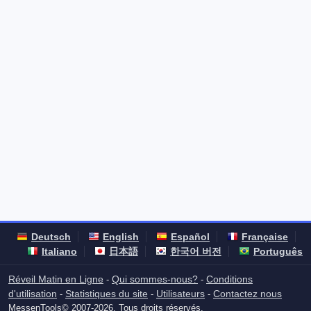
Deutsch
English
Español
Française
Italiano
日本語
한국어 버전
Português
Réveil Matin en Ligne
Qui sommes-nous?
Conditions
-
-
d'utilisation
Statistiques du site
Utilisateurs
Contactez nous
-
-
-
MessenTools© 2007-2026. Tous droits réservés.