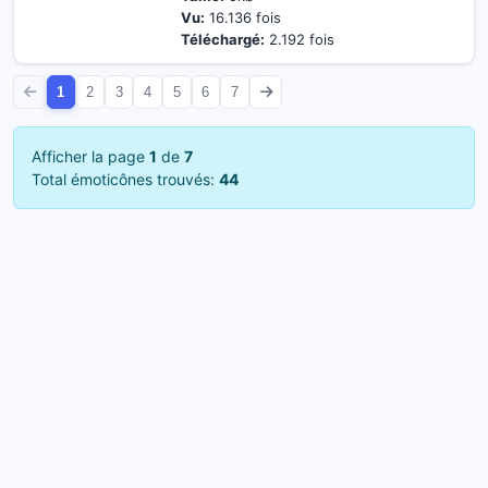
Vu:
16.136 fois
Téléchargé:
2.192 fois
1
2
3
4
5
6
7
Afficher la page
1
de
7
Total émoticônes trouvés:
44