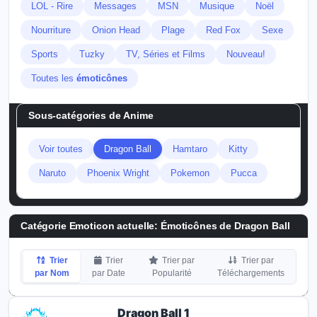
LOL - Rire
Messages
MSN
Musique
Noël
Nourriture
Onion Head
Plage
Red Fox
Sexe
Sports
Tuzky
TV, Séries et Films
Nouveau!
Toutes les
émoticônes
Sous-catégories de
Anime
Voir toutes
Dragon Ball
Hamtaro
Kitty
Naruto
Phoenix Wright
Pokemon
Pucca
Catégorie Emoticon actuelle:
Émoticônes de Dragon Ball
Trier
Trier
Trier par
Trier par
par Nom
par Date
Popularité
Téléchargements
Dragon Ball 1