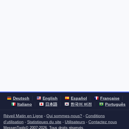
Deutsch
English
Español
Française
Italiano
日本語
한국어 버전
Português
Réveil Matin en Ligne
Qui sommes-nous?
Conditions
-
-
d'utilisation
Statistiques du site
Utilisateurs
Contactez nous
-
-
-
MessenTools© 2007-2026. Tous droits réservés.