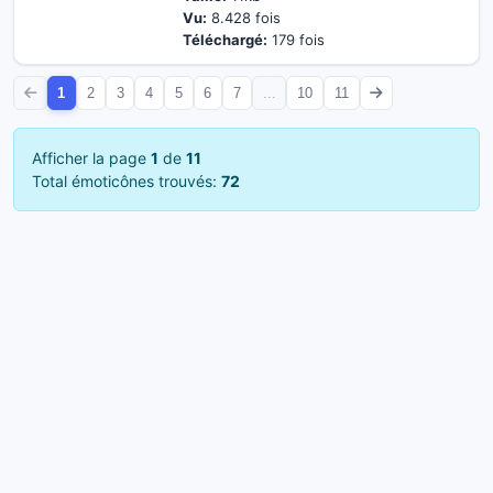
Vu:
8.428 fois
Téléchargé:
179 fois
1
2
3
4
5
6
7
...
10
11
Afficher la page
1
de
11
Total émoticônes trouvés:
72