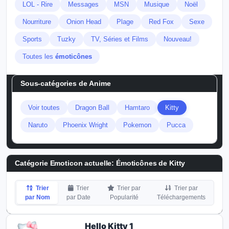
LOL - Rire
Messages
MSN
Musique
Noël
Nourriture
Onion Head
Plage
Red Fox
Sexe
Sports
Tuzky
TV, Séries et Films
Nouveau!
Toutes les
émoticônes
Sous-catégories de
Anime
Voir toutes
Dragon Ball
Hamtaro
Kitty
Naruto
Phoenix Wright
Pokemon
Pucca
Catégorie Emoticon actuelle:
Émoticônes de Kitty
Trier
Trier
Trier par
Trier par
par Nom
par Date
Popularité
Téléchargements
Hello Kitty 1