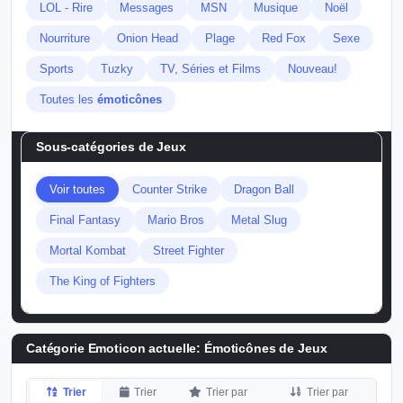
LOL - Rire
Messages
MSN
Musique
Noël
Nourriture
Onion Head
Plage
Red Fox
Sexe
Sports
Tuzky
TV, Séries et Films
Nouveau!
Toutes les
émoticônes
Sous-catégories de
Jeux
Voir toutes
Counter Strike
Dragon Ball
Final Fantasy
Mario Bros
Metal Slug
Mortal Kombat
Street Fighter
The King of Fighters
Catégorie Emoticon actuelle:
Émoticônes de Jeux
Trier
Trier
Trier par
Trier par