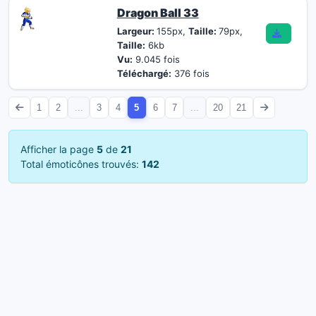
Dragon Ball 33
Largeur:
155px,
Taille:
79px,
Taille:
6kb
Vu:
9.045 fois
Téléchargé:
376 fois
1
2
...
3
4
5
6
7
...
20
21
Afficher la page
5
de
21
Total émoticônes trouvés:
142