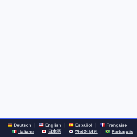
Deutsch
English
Español
Française
Italiano
日本語
한국어 버전
Português