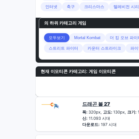
인터넷
축구
크리스마스
텔레비전 시리
의 하위 카테고리
게임
모두보기
Mortal Kombat
더 킹 오브 파
스트리트 파이터
카운터 스트라이크
파이
현재 이모티콘 카테고리:
게임 이모티콘
드래곤 볼 27
폭:
320px,
고도:
130px,
크기:
신:
11.093 시대
다운로드:
197 시대