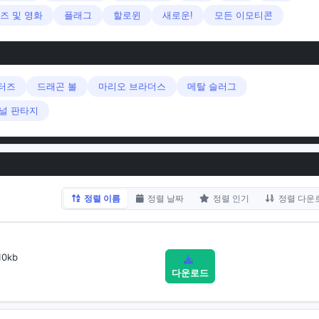
즈 및 영화
플래그
할로윈
새로운!
모든 이모티콘
이터즈
드래곤 볼
마리오 브라더스
메탈 슬러그
널 판타지
정렬 이름
정렬 날짜
정렬 인기
정렬 다운
10kb
다운로드