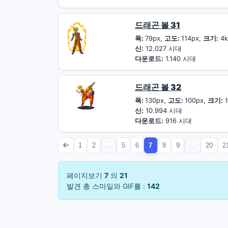
드래곤 볼 31
폭:
79px,
고도:
114px,
크기:
4k
신:
12.027 시대
다운로드:
1.140 시대
드래곤 볼 32
폭:
130px,
고도:
100px,
크기:
1
신:
10.994 시대
다운로드:
916 시대
1
2
...
5
6
7
8
9
...
20
2
페이지보기
7
의
21
발견 총 스마일와 GIF를 :
142