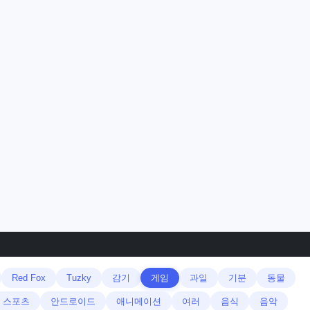
Red Fox
Tuzky
감기
게임
과일
기분
동물
스포츠
안드로이드
애니메이션
여러
음식
음악