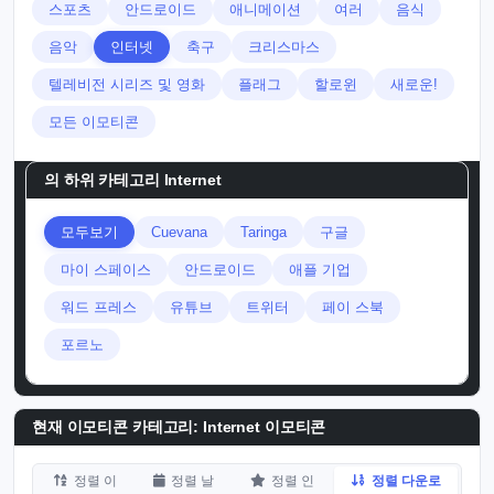
스포츠
안드로이드
애니메이션
여러
음식
음악
인터넷
축구
크리스마스
텔레비전 시리즈 및 영화
플래그
할로윈
새로운!
모든 이모티콘
의 하위 카테고리
Internet
모두보기
Cuevana
Taringa
구글
마이 스페이스
안드로이드
애플 기업
워드 프레스
유튜브
트위터
페이 스북
포르노
현재 이모티콘 카테고리:
Internet 이모티콘
정렬 이
정렬 날
정렬 인
정렬 다운로