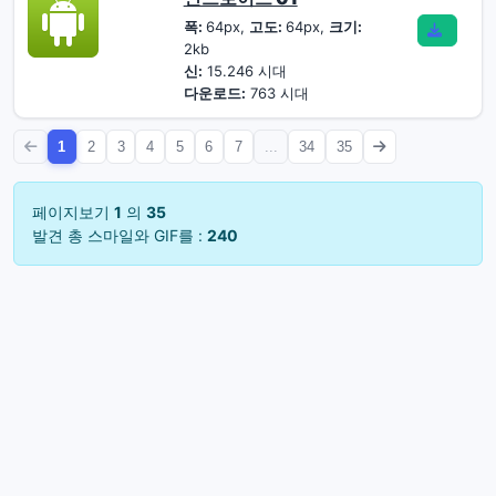
폭:
64px,
고도:
64px,
크기:
2kb
신:
15.246 시대
다운로드:
763 시대
1
2
3
4
5
6
7
...
34
35
페이지보기
1
의
35
발견 총 스마일와 GIF를 :
240