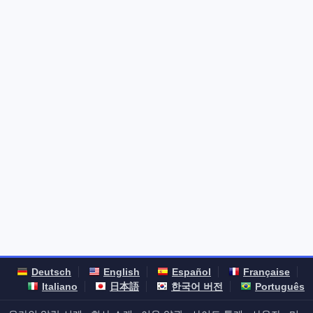
Deutsch
English
Español
Française
Italiano
日本語
한국어 버전
Português