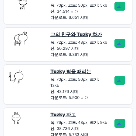
폭:
70px,
고도:
50px,
크기:
5kb
신:
34.514 시대
다운로드:
6.651 시대
그의 친구와 Tuzky 화가
폭:
72px,
고도:
48px,
크기:
2kb
신:
50.297 시대
다운로드:
6.361 시대
Tuzky 벽을 때리는
폭:
70px,
고도:
50px,
크기:
13kb
신:
43.176 시대
다운로드:
5.900 시대
Tuzky 자고
폭:
76px,
고도:
48px,
크기:
9kb
신:
38.736 시대
다운로드:
5.733 시대