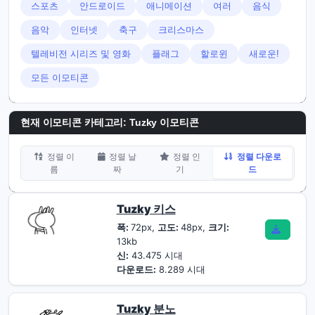
스포츠
안드로이드
애니메이션
여러
음식
음악
인터넷
축구
크리스마스
텔레비전 시리즈 및 영화
플래그
할로윈
새로운!
모든 이모티콘
현재 이모티콘 카테고리:
Tuzky 이모티콘
정렬 이
정렬 날
정렬 인
정렬 다운로
름
짜
기
드
Tuzky 키스
폭:
72px,
고도:
48px,
크기:
13kb
신:
43.475 시대
다운로드:
8.289 시대
Tuzky 분노