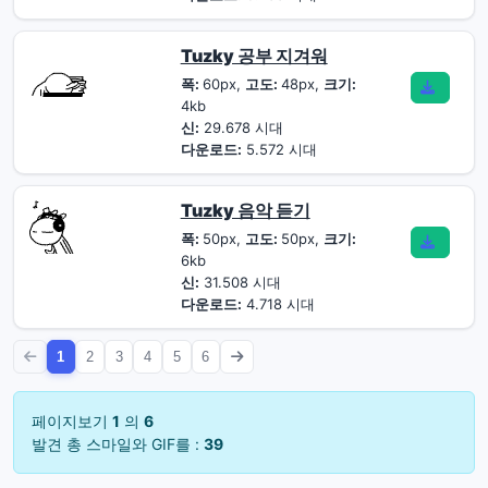
Tuzky 공부 지겨워
폭:
60px,
고도:
48px,
크기:
4kb
신:
29.678 시대
다운로드:
5.572 시대
Tuzky 음악 듣기
폭:
50px,
고도:
50px,
크기:
6kb
신:
31.508 시대
다운로드:
4.718 시대
1
2
3
4
5
6
페이지보기
1
의
6
발견 총 스마일와 GIF를 :
39