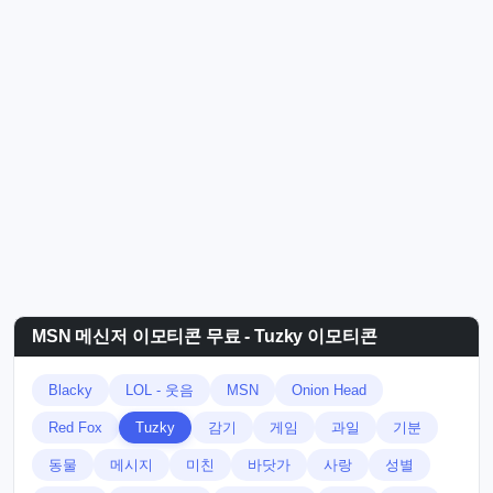
MSN 메신저 이모티콘 무료 - Tuzky 이모티콘
Blacky
LOL - 웃음
MSN
Onion Head
Red Fox
Tuzky
감기
게임
과일
기분
동물
메시지
미친
바닷가
사랑
성별