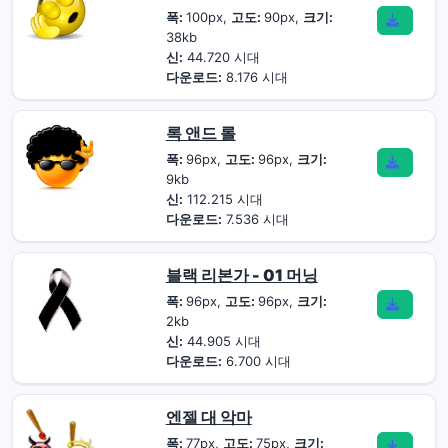
폭:
100px,
고도:
90px,
크기:
38kb
신:
44.720 시대
다운로드:
8.176 시대
록 앤드 롤
폭:
96px,
고도:
96px,
크기:
9kb
신:
112.215 시대
다운로드:
7.536 시대
블랙 리본가 - 01 머닝
폭:
96px,
고도:
96px,
크기:
2kb
신:
44.905 시대
다운로드:
6.700 시대
엔젤 대 악마
폭:
77px,
고도:
75px,
크기: