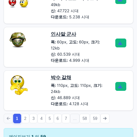
49kb
신:
47.722 시대
다운로드:
5.238 시대
인사말 군사
폭:
60px,
고도:
60px,
크기:
12kb
신:
60.539 시대
다운로드:
4.999 시대
박수 갈채
폭:
110px,
고도:
110px,
크기:
24kb
신:
46.889 시대
다운로드:
4.128 시대
1
2
3
4
5
6
7
...
58
59
페이지보기
1
의
59