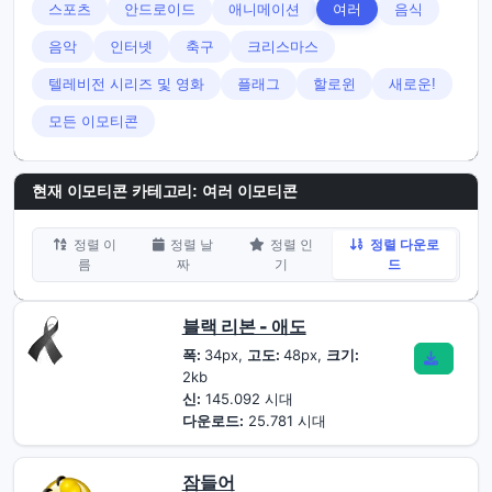
스포츠
안드로이드
애니메이션
여러
음식
음악
인터넷
축구
크리스마스
텔레비전 시리즈 및 영화
플래그
할로윈
새로운!
모든 이모티콘
현재 이모티콘 카테고리:
여러 이모티콘
정렬 이
정렬 날
정렬 인
정렬 다운로
름
짜
기
드
블랙 리본 - 애도
폭:
34px,
고도:
48px,
크기:
2kb
신:
145.092 시대
다운로드:
25.781 시대
잠들어