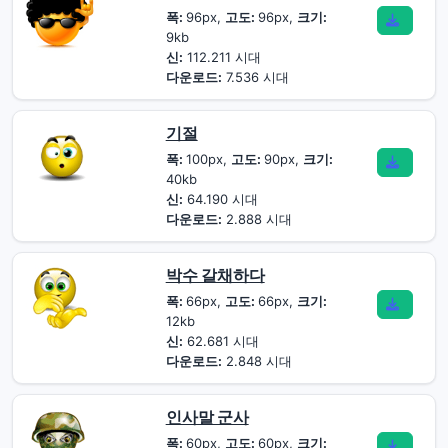
폭:
96px,
고도:
96px,
크기:
9kb
신:
112.211 시대
다운로드:
7.536 시대
기절
폭:
100px,
고도:
90px,
크기:
40kb
신:
64.190 시대
다운로드:
2.888 시대
박수 갈채하다
폭:
66px,
고도:
66px,
크기:
12kb
신:
62.681 시대
다운로드:
2.848 시대
인사말 군사
폭:
60px,
고도:
60px,
크기: