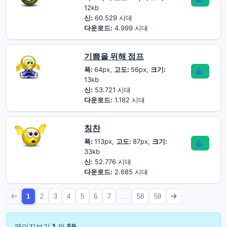
12kb
신:
60.529 시대
다운로드:
4.999 시대
기쁨을 위해 점프
폭:
64px,
고도:
56px,
크기:
13kb
신:
53.721 시대
다운로드:
1.182 시대
칭찬
폭:
113px,
고도:
87px,
크기:
33kb
신:
52.776 시대
다운로드:
2.685 시대
1
2
3
4
5
6
7
...
58
59
페이지보기
1
의
59