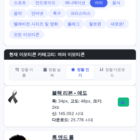
스포츠
안드로이드
애니메이션
여러
음식
음악
인터넷
축구
크리스마스
텔레비전 시리즈 및 영화
플래그
할로윈
새로운!
모든 이모티콘
현재 이모티콘 카테고리:
여러 이모티콘
정렬 이
정렬 날
정렬 인
정렬 다운로
름
짜
기
드
블랙 리본 - 애도
폭:
34px,
고도:
48px,
크기:
2kb
신:
145.052 시대
다운로드:
25.778 시대
록 앤드 롤