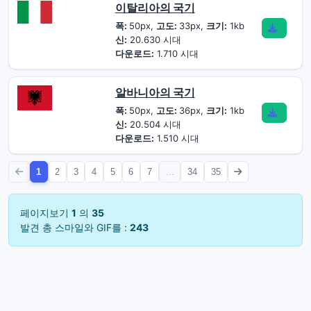
이탈리아의 국기
폭:
50px,
고도:
33px,
크기:
1kb
신:
20.630 시대
다운로드:
1.710 시대
알바니아의 국기
폭:
50px,
고도:
36px,
크기:
1kb
신:
20.504 시대
다운로드:
1.510 시대
1
2
3
4
5
6
7
...
34
35
페이지보기
1
의
35
발견 총 스마일와 GIF를 :
243