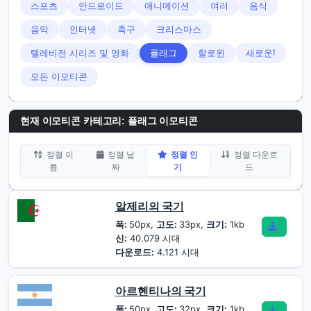
스포츠
안드로이드
애니메이션
여러
음식
음악
인터넷
축구
크리스마스
텔레비전 시리즈 및 영화
플래그
할로윈
새로운!
모든 이모티콘
현재 이모티콘 카테고리:
플래그 이모티콘
정렬 이
정렬 날
정렬 인
정렬 다운로
름
짜
기
드
알제리의 국기
폭:
50px,
고도:
33px,
크기:
1kb
신:
40.079 시대
다운로드:
4.121 시대
아르헨티나의 국기
폭:
50px,
고도:
32px,
크기:
1kb