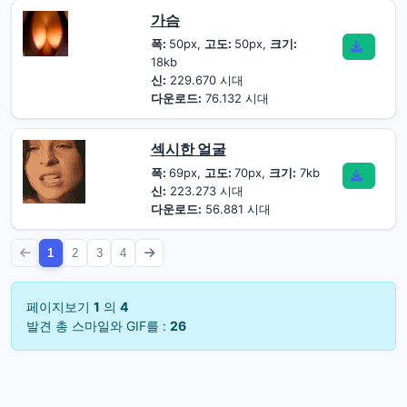
가슴
폭:
50px,
고도:
50px,
크기:
18kb
신:
229.670 시대
다운로드:
76.132 시대
섹시한 얼굴
폭:
69px,
고도:
70px,
크기:
7kb
신:
223.273 시대
다운로드:
56.881 시대
1
2
3
4
페이지보기
1
의
4
발견 총 스마일와 GIF를 :
26