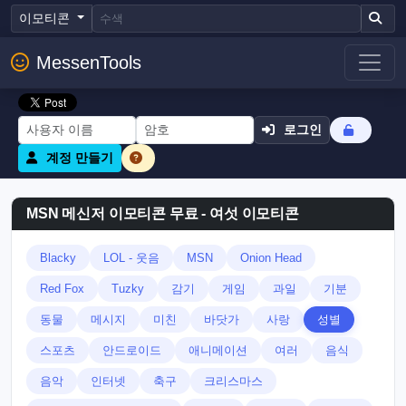
이모티콘
MessenTools
로그인
계정 만들기
MSN 메신저 이모티콘 무료 - 여섯 이모티콘
Blacky
LOL - 웃음
MSN
Onion Head
Red Fox
Tuzky
감기
게임
과일
기분
동물
메시지
미친
바닷가
사랑
성별
스포츠
안드로이드
애니메이션
여러
음식
음악
인터넷
축구
크리스마스