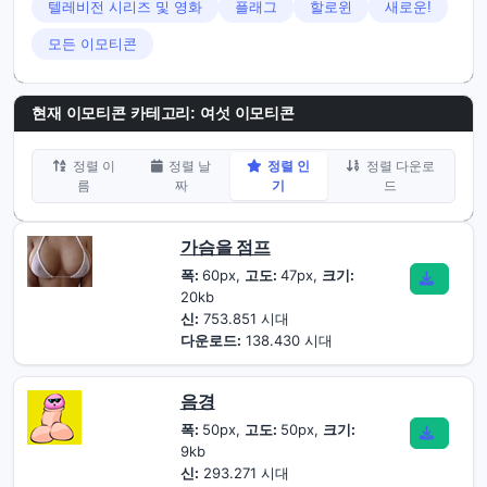
텔레비전 시리즈 및 영화
플래그
할로윈
새로운!
모든 이모티콘
현재 이모티콘 카테고리:
여섯 이모티콘
정렬 이
정렬 날
정렬 인
정렬 다운로
름
짜
기
드
가슴을 점프
폭:
60px,
고도:
47px,
크기:
20kb
신:
753.851 시대
다운로드:
138.430 시대
음경
폭:
50px,
고도:
50px,
크기:
9kb
신:
293.271 시대