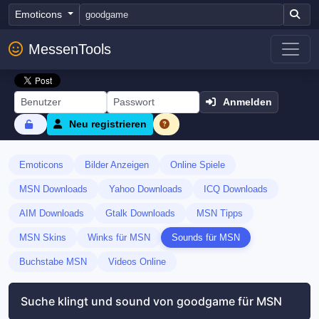
Emoticons
MessenTools
Anmelden
Neu registrieren
Emoticons
Bilder Anzeigen
Online Spiele
MSN Downloads
Yahoo Downloads
ICQ Downloads
AIM Downloads
Gtalk Downloads
MSN Tipps
MSN Skins
Winks für MSN
Sounds für MSN
Buchstabe MSN
Videos Online
Suche klingt und sound von goodgame für MSN