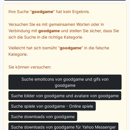
Ihre Suche "
goodgame
" hat kein Ergebnis.
Versuchen Sie es mit gemeinsamen Worten oder in
Verbindung mit
goodgame
und stellen Sie sicher, dass Sie
sich die Suche in die richtige Kategorie.
Vielleicht hat sich bemüht "
goodgame
" in die falsche
Kategorie.
Sie können versuchen:
Suche emoticons von goodgame und gifs von
goodgame
Suche bilder von goodgame und avatare von goodgame
Suche spiele von goodgame - Online spiele
Suche downloads von goodgame
Suche downloads von goodgame für Yahoo Messenger