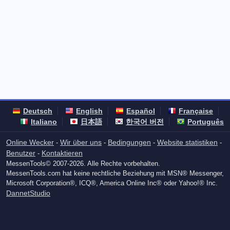
Deutsch
English
Español
Française
Italiano
日本語
한국어 버전
Português
Online Wecker
Wir über uns
Bedingungen
Website statistiken
-
-
-
-
Benutzer
Kontaktieren
-
MessenTools© 2007-2026. Alle Rechte vorbehalten.
MessenTools.com hat keine rechtliche Beziehung mit MSN® Messenger,
Microsoft Corporation®, ICQ®, America Online Inc® oder Yahoo!® Inc.
DannetStudio