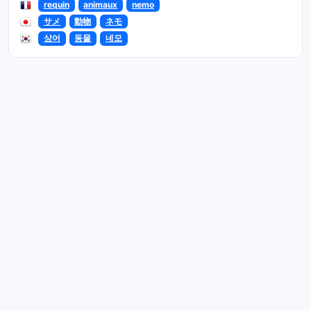
requin
animaux
nemo
サメ
動物
ネモ
상어
동물
네모