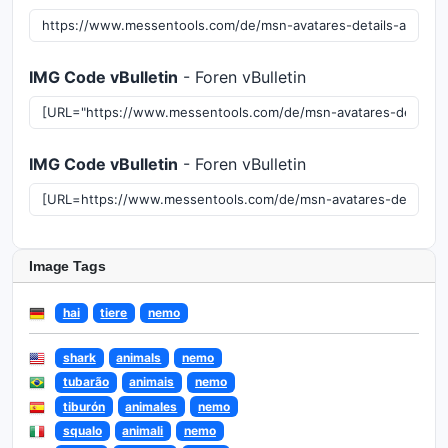
IMG Code vBulletin
- Foren vBulletin
IMG Code vBulletin
- Foren vBulletin
Image Tags
hai
tiere
nemo
shark
animals
nemo
tubarão
animais
nemo
tiburón
animales
nemo
squalo
animali
nemo