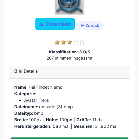
Download
Zurück
Klassifikation:
3.0
/5
267 stimmen insgesamt
Bild Details
Name:
Hai Findet Nemo
Kategorie:
Avatar Tiere
Dateiname:
mdsario (3).bmp
Dateityp:
bmp
Breite:
100px |
Höhe:
100px |
Größe:
11kb
Heruntergeladen:
580 mal |
Gesehen:
31.902 mal