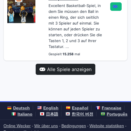
Excellent Basketball-Spiel, in
dem Sie müssen den Ball in
einen Ring, der sich seitlich
mit 3 Spieler auf einmal. Sie
können auf jeden Spieler zu
starten, oder drücken Sie die
Tasten 1, 2 und 3 auf Ihrer
Tastatur. ...
Gespielt
15.258
mal
Alle Spiele anzeigen
Deutsch
English
Español
Française
Italiano
日本語
한국어 버전
Português
Online Wecker
Wir über uns
Bedingungen
Website statistiken
-
-
-
-