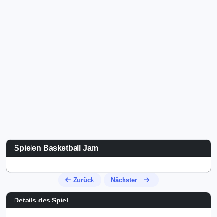
Spielen Basketball Jam
Zurück
Nächster
Details des Spiel