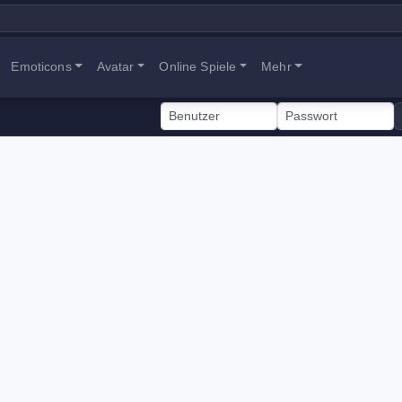
Emoticons
Avatar
Online Spiele
Mehr