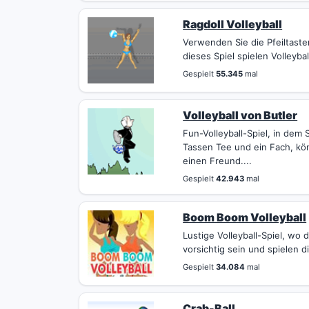
Ragdoll Volleyball
Verwenden Sie die Pfeiltaste
dieses Spiel spielen Volleybal
Gespielt
55.345
mal
Volleyball von Butler
Fun-Volleyball-Spiel, in dem S
Tassen Tee und ein Fach, kö
einen Freund....
Gespielt
42.943
mal
Boom Boom Volleyball
Lustige Volleyball-Spiel, wo 
vorsichtig sein und spielen 
Gespielt
34.084
mal
Crab-Ball