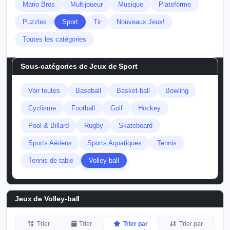
Mario Bros
Multijoueur
Musique
Plateforme
Puzzles
Sport
Tir
Nouveaux Jeux!
Toutes les catégories
Sous-catégories de
Jeux de Sport
Voir toutes
Baseball
Basket-ball
Bowling
Cyclisme
Football
Golf
Hockey
Pool & Billard
Rugby
Skateboard
Sports Aériens
Sports Aquatiques
Tennis
Tennis de table
Volley-ball
Jeux de Volley-ball
Trier
Trier
Trier par
Trier par