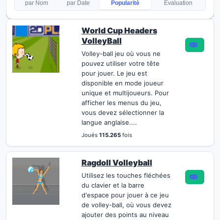
par Nom
par Date
Popularité
Evaluation
World Cup Headers
VolleyBall
Volley-ball jeu où vous ne
pouvez utiliser votre tête
pour jouer. Le jeu est
disponible en mode joueur
unique et multijoueurs. Pour
afficher les menus du jeu,
vous devez sélectionner la
langue anglaise....
Joués
115.265
fois
Ragdoll Volleyball
Utilisez les touches fléchées
du clavier et la barre
d'espace pour jouer à ce jeu
de volley-ball, où vous devez
ajouter des points au niveau