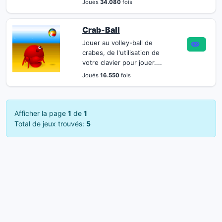
Joués
34.080
fois
Crab-Ball
Jouer au volley-ball de
crabes, de l'utilisation de
votre clavier pour jouer....
Joués
16.550
fois
Afficher la page
1
de
1
Total de jeux trouvés:
5