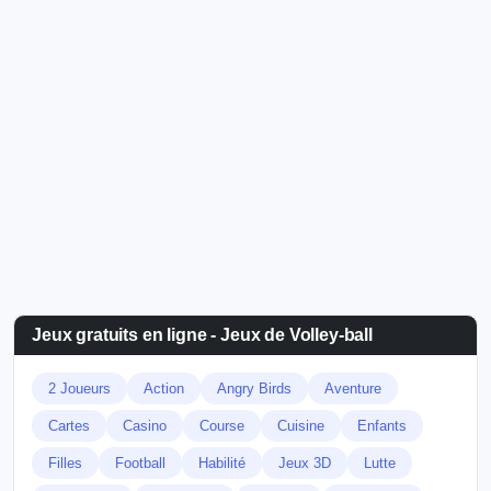
Jeux gratuits en ligne - Jeux de Volley-ball
2 Joueurs
Action
Angry Birds
Aventure
Cartes
Casino
Course
Cuisine
Enfants
Filles
Football
Habilité
Jeux 3D
Lutte