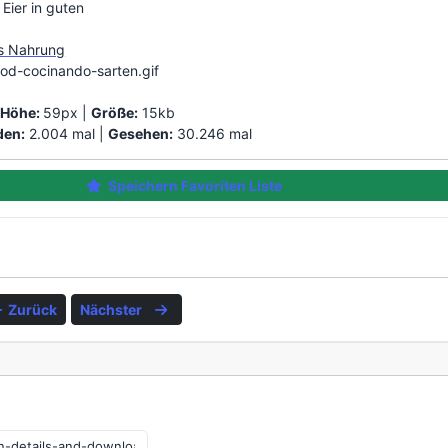
Eier in guten
s Nahrung
od-cocinando-sarten.gif
|
Höhe:
59px |
Größe:
15kb
den:
2.004 mal |
Gesehen:
30.246 mal
Speichern Favoriten Liste
Zurück
Nächster