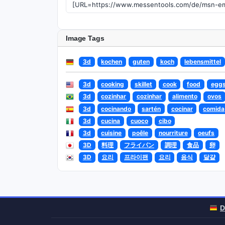
Image Tags
3d
kochen
guten
koch
lebensmittel
3d
cooking
skillet
cook
food
egg
3d
cozinhar
cozinhar
alimento
ovos
3d
cocinando
sartén
cocinar
comida
3d
cucina
cuoco
cibo
3d
cuisine
poêle
nourriture
oeufs
3D
料理
フライパン
調理
食品
卵
3D
요리
프라이팬
요리
음식
달걀
D