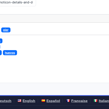
eier
s
huevos
eutsch
English
Español
Française
Italia