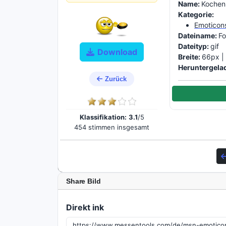
Name:
Kochen 
Kategorie:
Emoticon
Dateiname:
Fo
Dateityp:
gif
Download
Breite:
66px 
Heruntergela
Zurück
Klassifikation:
3.1
/5
454 stimmen insgesamt
Share Bild
Direkt ink