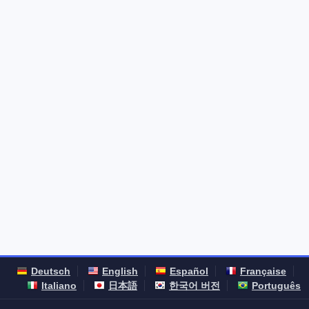
Deutsch
English
Español
Française
Italiano
日本語
한국어 버전
Português