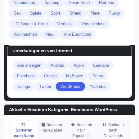
Nachrichten
Nahrung
Onion Head
Red Fox
Sex
Spiele
Sport
Strand
Tiere
Tuzky
TV, Serien & Filme
Verrückt
Verschiedene
Weihnachten
Neu!
Alle Emoticons
Unterkategorien von
Internet
Alle anzeigen
Android
Apple
Cuevana
Facebook
Google
MySpace
Porno
Taringa
Twitter
WordPress
YouTube
Aktuelle Emoticon Kategorie:
Emoticons WordPress
Sortieren
Sortieren
Sortieren
Sortieren
nach Datum
nach
nach
nach Name
Popularität
Downloads