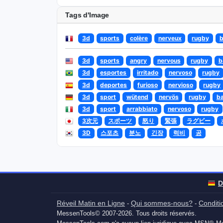
Tags d'Image
3d
sports
colère
nerveux
rugby
b
3d
sports
angry
nervous
rugby
b
3d
esportes
irritado
nervoso
rugby
3d
deportes
furioso
nervioso
rugby
3d
sport
wütend
nervös
rugby
ba
3d
sport
arrabbiato
nervoso
rugby
3次元
スポーツ
怒り
緊張
ラグビー
3D
스포츠
분노
긴장
럭비
공
D
Réveil Matin en Ligne
Qui sommes-nous?
Conditio
-
-
MessenTools© 2007-2026. Tous droits réservés.