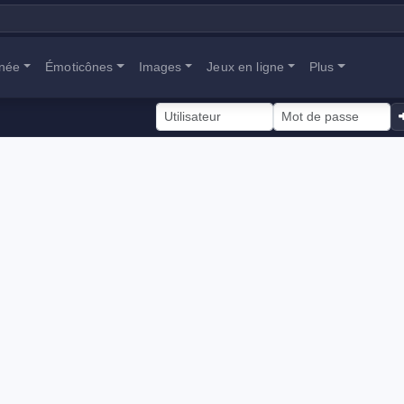
anée
Émoticônes
Images
Jeux en ligne
Plus