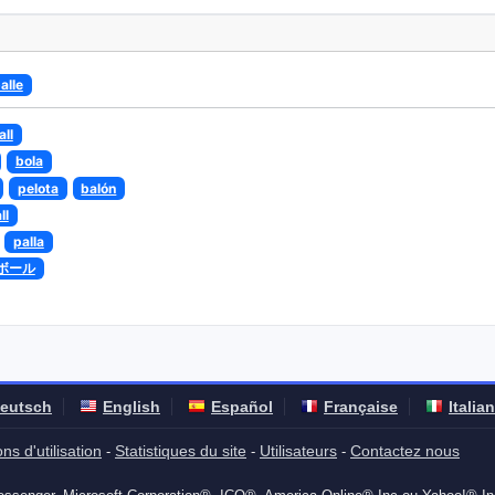
alle
all
bola
pelota
balón
ll
palla
ボール
eutsch
English
Español
Française
Italia
ns d'utilisation
Statistiques du site
Utilisateurs
Contactez nous
-
-
-