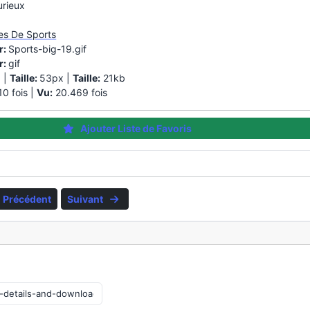
urieux
es De Sports
r:
Sports-big-19.gif
r:
gif
 |
Taille:
53px |
Taille:
21kb
0 fois |
Vu:
20.469 fois
Ajouter Liste de Favoris
Précédent
Suivant