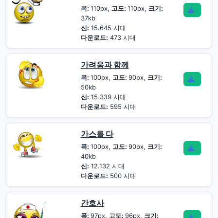
폭:
110px,
고도:
110px,
크기:
37kb
신:
15.645 시대
다운로드:
473 시대
가려움과 함께
폭:
100px,
고도:
90px,
크기:
50kb
신:
15.339 시대
다운로드:
595 시대
가스를 다
폭:
100px,
고도:
90px,
크기:
40kb
신:
12.132 시대
다운로드:
500 시대
간호사
폭:
97px,
고도:
96px,
크기: