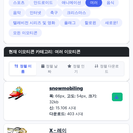
스포츠
안드로이드
애니메이션
여러
음식
음악
인터넷
축구
크리스마스
텔레비전 시리즈 및 영화
플래그
할로윈
새로운!
모든 이모티콘
현재 이모티콘 카테고리:
여러 이모티콘
정렬 이
정렬 날
정렬 인
정렬 다운로
름
짜
기
드
snowmobiling
폭:
66px,
고도:
54px,
크기:
32kb
신:
15.106 시대
다운로드:
403 시대
X - 레이