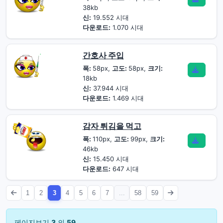
38kb
신:
19.552 시대
다운로드:
1.070 시대
간호사 주입
폭:
58px,
고도:
58px,
크기:
18kb
신:
37.944 시대
다운로드:
1.469 시대
감자 튀김을 먹고
폭:
110px,
고도:
99px,
크기:
46kb
신:
15.450 시대
다운로드:
647 시대
1
2
3
4
5
6
7
...
58
59
페이지보기
3
의
59