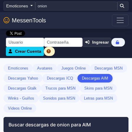
Emoticones
MessenTools
Ingresar
Crear Cuenta
Emoticones
Avatares
Juegos Online
Descargas MSN
Descargas Yahoo
Descargas ICQ
Descargas AIM
Descargas Gtalk
Trucos para MSN
Skins para MSN
Winks - Guiños
Sonidos para MSN
Letras para MSN
Videos Online
Buscar descargas de onion para AIM