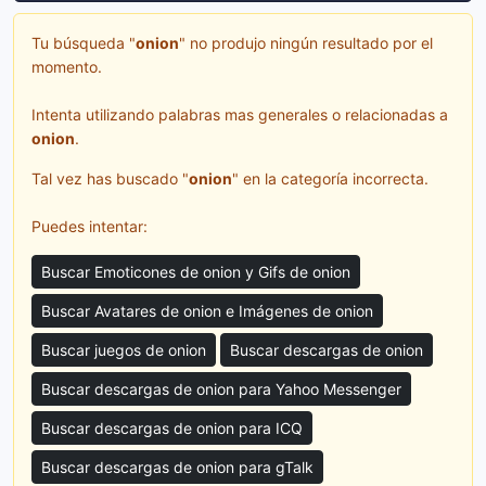
Tu búsqueda "
onion
" no produjo ningún resultado por el
momento.
Intenta utilizando palabras mas generales o relacionadas a
onion
.
Tal vez has buscado "
onion
" en la categoría incorrecta.
Puedes intentar:
Buscar Emoticones de onion y Gifs de onion
Buscar Avatares de onion e Imágenes de onion
Buscar juegos de onion
Buscar descargas de onion
Buscar descargas de onion para Yahoo Messenger
Buscar descargas de onion para ICQ
Buscar descargas de onion para gTalk