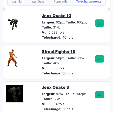
par Nom
par Date
Popularité
Téléchargements
Jeux Quake 10
Largeur:
92px,
Taille:
100px,
Taille:
31kb
Vu:
6.633 fois
Téléchargé:
40 fois
Street Fighter 13
Largeur:
50px,
Taille:
80px,
Taille:
4kb
Vu:
6.030 fois
Téléchargé:
36 fois
Jeux Quake 3
Largeur:
97px,
Taille:
102px,
Taille:
12kb
Vu:
6.854 fois
Téléchargé:
30 fois