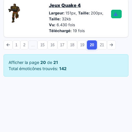
Jeux Quake 4
Largeur:
151px,
Taille:
200px,
Taille:
32kb
Vu:
6.430 fois
Téléchargé:
19 fois
1
2
...
15
16
17
18
19
20
21
Afficher la page
20
de
21
Total émoticônes trouvés:
142