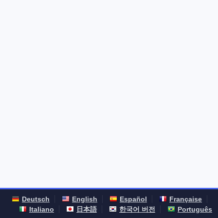
Deutsch
English
Español
Française
Italiano
日本語
한국어 버전
Português