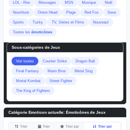
LOL - Rire
Messages
MSN
Musique
Noël
Nourriture
Onion Head
Plage
Red Fox
Sexe
Sports
Tuzky
TV, Séries et Films
Nouveau!
Toutes les
émoticônes
Sous-catégories de
Jeux
Voir toutes
Counter Strike
Dragon Ball
Final Fantasy
Mario Bros
Metal Slug
Mortal Kombat
Street Fighter
The King of Fighters
Catégorie Emoticon actuelle:
Émoticônes de Jeux
Trier
Trier
Trier par
Trier par