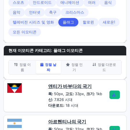
스포츠
안드로이드
애니메이션
여러
음식
음악
인터넷
축구
크리스마스
텔레비전 시리즈 및 영화
플래그
할로윈
새로운!
모든 이모티콘
현재 이모티콘 카테고리:
플래그 이모티콘
정렬 이
정렬 날
정렬 인
정렬 다운로
름
짜
기
드
앤티가 바부다의 국기
폭:
50px,
고도:
33px,
크기:
1kb
신:
7.826 시대
다운로드:
18 시대
아르헨티나의 국기
폭:
50px,
고도:
32px,
크기:
1kb