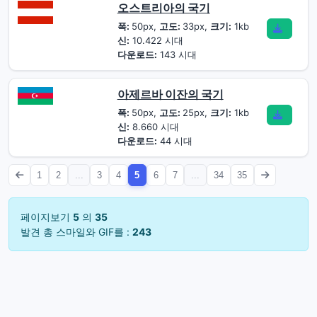
오스트리아의 국기
폭:
50px,
고도:
33px,
크기:
1kb
신:
10.422 시대
다운로드:
143 시대
아제르바 이잔의 국기
폭:
50px,
고도:
25px,
크기:
1kb
신:
8.660 시대
다운로드:
44 시대
1
2
...
3
4
5
6
7
...
34
35
페이지보기
5
의
35
발견 총 스마일와 GIF를 :
243