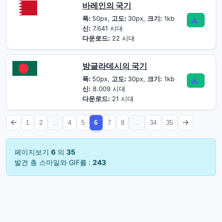
바레인의 국기
폭:
50px,
고도:
30px,
크기:
1kb
신:
7.641 시대
다운로드:
22 시대
방글라데시의 국기
폭:
50px,
고도:
30px,
크기:
1kb
신:
8.009 시대
다운로드:
21 시대
1
2
...
4
5
6
7
8
...
34
35
페이지보기
6
의
35
발견 총 스마일와 GIF를 :
243