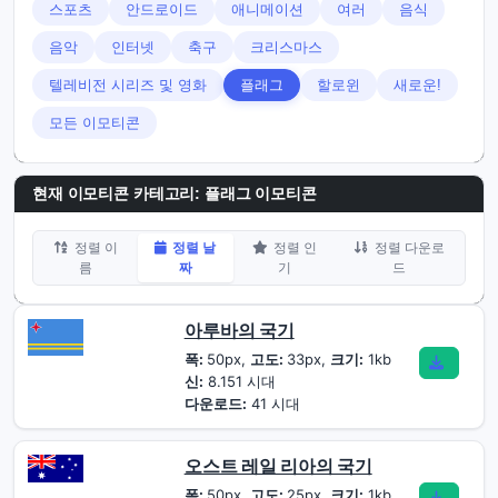
스포츠
안드로이드
애니메이션
여러
음식
음악
인터넷
축구
크리스마스
텔레비전 시리즈 및 영화
플래그
할로윈
새로운!
모든 이모티콘
현재 이모티콘 카테고리:
플래그 이모티콘
정렬 이
정렬 날
정렬 인
정렬 다운로
름
짜
기
드
아루바의 국기
폭:
50px,
고도:
33px,
크기:
1kb
신:
8.151 시대
다운로드:
41 시대
오스트 레일 리아의 국기
폭:
50px,
고도:
25px,
크기:
1kb