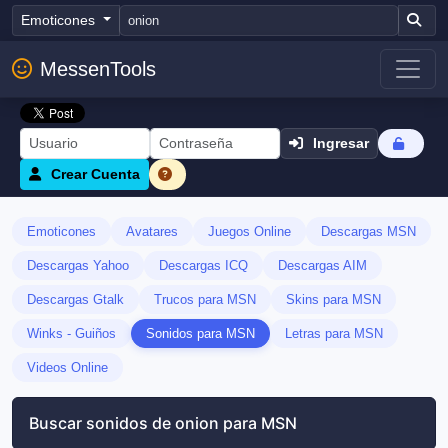
Emoticones
MessenTools
Ingresar
Crear Cuenta
Emoticones
Avatares
Juegos Online
Descargas MSN
Descargas Yahoo
Descargas ICQ
Descargas AIM
Descargas Gtalk
Trucos para MSN
Skins para MSN
Winks - Guiños
Sonidos para MSN
Letras para MSN
Videos Online
Buscar sonidos de onion para MSN