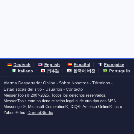
Deutsch
English
Español
Française
Italiano
日本語
한국어 버전
Português
Alarma Despertador Online
Sobre Nosotros
Términos
-
-
-
Estadísticas del sitio
Usuarios
Contacto
-
-
MessenTools© 2007-2026. Todos los derechos reservados.
MessenTools.com no tiene relación legal ni de otro tipo con MSN
Messenger®, Microsoft Corporation®, ICQ®, America Online® Inc o
DannetStudio
Yahoo!® Inc.