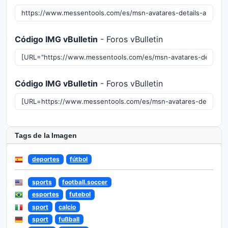
Código IMG vBulletin
- Foros vBulletin
Código IMG vBulletin
- Foros vBulletin
Tags de la Imagen
deportes
fútbol
sports
football.soccer
esportes
futebol
sport
calcio
sport
fußball