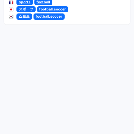
sports
football
スポーツ
football.soccer
스포츠
football.soccer