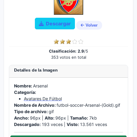
Descargar
Volver
Clasificación:
2.9
/5
353 votos en total
Detalles de la Imagen
Nombre:
Arsenal
Categoría:
Avatares De Fútbol
Nombre de Archivo:
futbol-soccer-Arsenal-(Gold).gif
Tipo de archivo:
gif
Ancho:
96px |
Alto:
96px |
Tamaño:
7kb
Descargado:
193 veces |
Visto:
13.561 veces