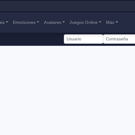
nea
Emoticones
Avatares
Juegos Online
Más