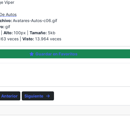
e Viper
 De Autos
chivo:
Avatares-Autos-c06.gif
vo:
gif
 |
Alto:
100px |
Tamaño:
5kb
63 veces |
Visto:
13.964 veces
Guardar en Favoritos
Anterior
Siguiente