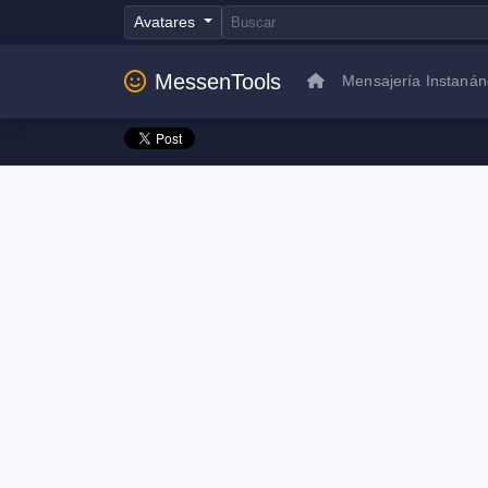
Avatares
MessenTools
Mensajería Instaná