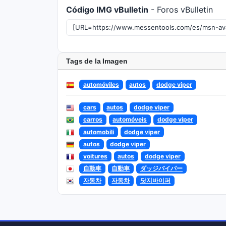
Código IMG vBulletin
- Foros vBulletin
Tags de la Imagen
automóviles
autos
dodge viper
cars
autos
dodge viper
carros
automóveis
dodge viper
automobili
dodge viper
autos
dodge viper
voitures
autos
dodge viper
自動車
自動車
ダッジバイパー
자동차
자동차
닷지바이퍼