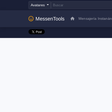
Avatares
MessenTools
Mensajería Instaná