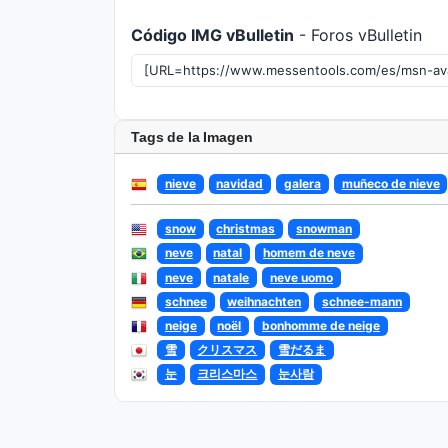
Código IMG vBulletin
- Foros vBulletin
Tags de la Imagen
nieve
navidad
galera
muñeco de nieve
snow
christmas
snowman
neve
natal
homem de neve
neve
natale
neve uomo
schnee
weihnachten
schnee-mann
neige
noël
bonhomme de neige
雪
クリスマス
雪だるま
눈
크리스마스
눈사람