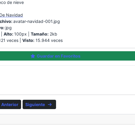
co de nieve
 De Navidad
chivo:
avatar-navidad-001.jpg
vo:
jpg
 |
Alto:
100px |
Tamaño:
2kb
21 veces |
Visto:
15.944 veces
Guardar en Favoritos
Anterior
Siguiente