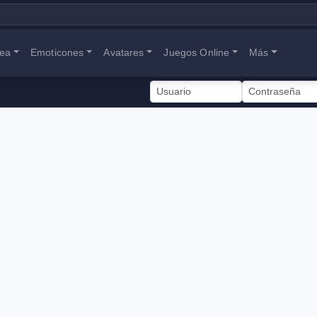
nea
Emoticones
Avatares
Juegos Online
Más