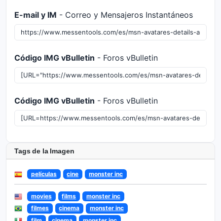
E-mail y IM
- Correo y Mensajeros Instantáneos
Código IMG vBulletin
- Foros vBulletin
Código IMG vBulletin
- Foros vBulletin
Tags de la Imagen
películas
cine
monster inc
movies
films
monster inc
filmes
cinema
monster inc
film
cinema
monster inc