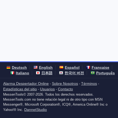
Deutsch
English
Español
Française
Italiano
日本語
한국어 버전
Português
Alarma Despertador Online
Sobre Nosotros
Términos
-
-
-
Estadísticas del sitio
Usuarios
Contacto
-
-
MessenTools© 2007-2026. Todos los derechos reservados.
MessenTools.com no tiene relación legal ni de otro tipo con MSN
Messenger®, Microsoft Corporation®, ICQ®, America Online® Inc o
DannetStudio
Yahoo!® Inc.