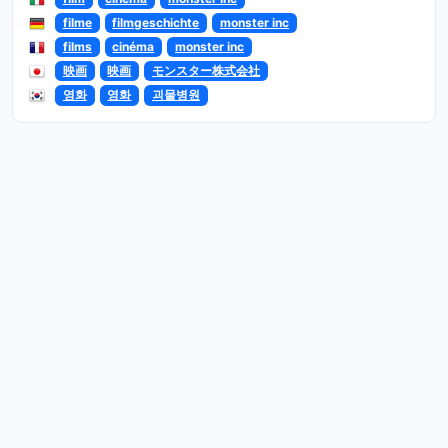
filme
filmgeschichte
monster inc
films
cinéma
monster inc
映画
映画
モンスター株式会社
영화
영화
괴물병원