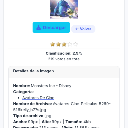
Descargar
Volver
Clasificación:
2.9
/5
219 votos en total
Detalles de la Imagen
Nombre:
Monsters Inc - Disney
Categoría:
Avatares De Cine
Nombre de Archivo:
Avatares-Cine-Peliculas-5269-
516kelly_b77s.jpg
Tipo de archivo:
jpg
Ancho:
99px |
Alto:
99px |
Tamaño:
4kb
Descargado:
213 veces |
Visto:
11.858 veces