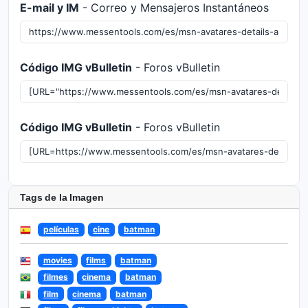
E-mail y IM
- Correo y Mensajeros Instantáneos
Código IMG vBulletin
- Foros vBulletin
Código IMG vBulletin
- Foros vBulletin
Tags de la Imagen
películas
cine
batman
movies
films
batman
filmes
cinema
batman
film
cinema
batman