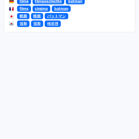
filme
filmgeschichte
batman
films
cinéma
batman
映画
映画
バットマン
영화
영화
배트맨