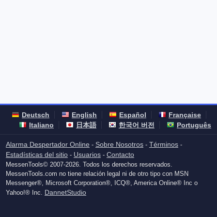
Deutsch
English
Español
Française
Italiano
日本語
한국어 버전
Português
Alarma Despertador Online
Sobre Nosotros
Términos
-
-
-
Estadísticas del sitio
Usuarios
Contacto
-
-
MessenTools© 2007-2026. Todos los derechos reservados.
MessenTools.com no tiene relación legal ni de otro tipo con MSN
Messenger®, Microsoft Corporation®, ICQ®, America Online® Inc o
DannetStudio
Yahoo!® Inc.