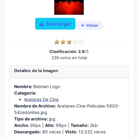
Descargar
Volver
Clasificación:
2.9
/5
239 votos en total
Detalles de la Imagen
Nombre:
Batman Logo
Categoría:
Avatares De Cine
Nombre de Archivo:
Avatares-Cine-Peliculas-5603-
54zedonites.jpg
Tipo de archivo:
jpg
Ancho:
99px |
Alto:
99px |
Tamaño:
2kb
Descargado:
80 veces |
Visto:
12.532 veces