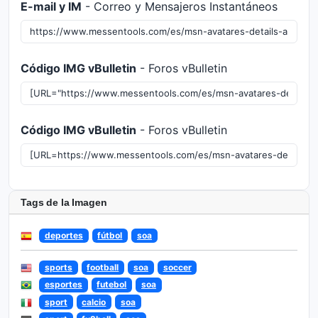
E-mail y IM
- Correo y Mensajeros Instantáneos
Código IMG vBulletin
- Foros vBulletin
Código IMG vBulletin
- Foros vBulletin
Tags de la Imagen
deportes
fútbol
soa
sports
football
soa
soccer
esportes
futebol
soa
sport
calcio
soa