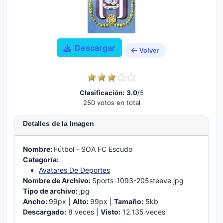
Descargar
Volver
Clasificación:
3.0
/5
250 votos en total
Detalles de la Imagen
Nombre:
Fútbol - SOA FC Escudo
Categoría:
Avatares De Deportes
Nombre de Archivo:
Sports-1093-205steeve.jpg
Tipo de archivo:
jpg
Ancho:
99px |
Alto:
99px |
Tamaño:
5kb
Descargado:
8 veces |
Visto:
12.135 veces