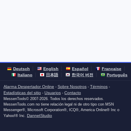
Deutsch
English
Español
Française
Italiano
日本語
한국어 버전
Português
Alarma Despertador Online
Sobre Nosotros
Términos
-
-
-
Estadísticas del sitio
Usuarios
Contacto
-
-
MessenTools© 2007-2026. Todos los derechos reservados.
MessenTools.com no tiene relación legal ni de otro tipo con MSN
Messenger®, Microsoft Corporation®, ICQ®, America Online® Inc o
DannetStudio
Yahoo!® Inc.