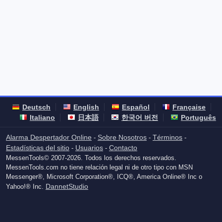
Deutsch
English
Español
Française
Italiano
日本語
한국어 버전
Português
Alarma Despertador Online
Sobre Nosotros
Términos
-
-
-
Estadísticas del sitio
Usuarios
Contacto
-
-
MessenTools© 2007-2026. Todos los derechos reservados.
MessenTools.com no tiene relación legal ni de otro tipo con MSN
Messenger®, Microsoft Corporation®, ICQ®, America Online® Inc o
DannetStudio
Yahoo!® Inc.