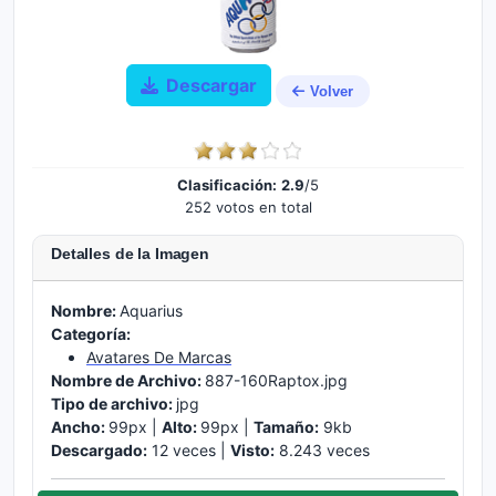
Descargar
Volver
Clasificación:
2.9
/5
252 votos en total
Detalles de la Imagen
Nombre:
Aquarius
Categoría:
Avatares De Marcas
Nombre de Archivo:
887-160Raptox.jpg
Tipo de archivo:
jpg
Ancho:
99px |
Alto:
99px |
Tamaño:
9kb
Descargado:
12 veces |
Visto:
8.243 veces