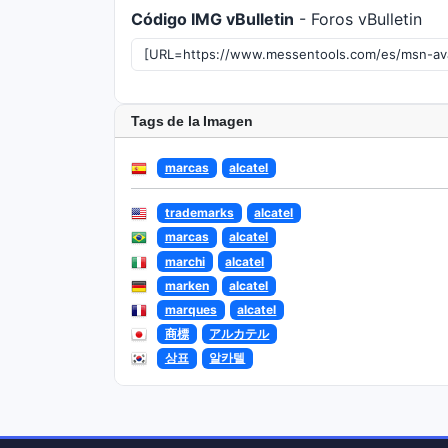
Código IMG vBulletin
- Foros vBulletin
Tags de la Imagen
marcas
alcatel
trademarks
alcatel
marcas
alcatel
marchi
alcatel
marken
alcatel
marques
alcatel
商標
アルカテル
상표
알카텔