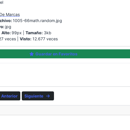
el
 De Marcas
chivo:
1005-66math.random.jpg
vo:
jpg
|
Alto:
99px |
Tamaño:
3kb
7 veces |
Visto:
12.677 veces
Guardar en Favoritos
Anterior
Siguiente