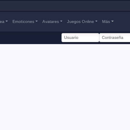
nea
Emoticones
Avatares
Juegos Online
Más