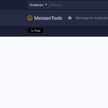
Avatares
MessenTools
Mensajería Instaná