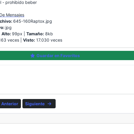
l - prohibido beber
 De Mensajes
chivo:
645-160Raptox.jpg
vo:
jpg
|
Alto:
99px |
Tamaño:
8kb
63 veces |
Visto:
17.030 veces
Guardar en Favoritos
Anterior
Siguiente