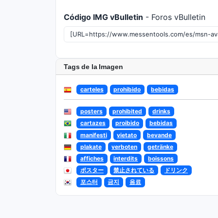
Código IMG vBulletin
- Foros vBulletin
Tags de la Imagen
carteles
prohibido
bebidas
posters
prohibited
drinks
cartazes
proibido
bebidas
manifesti
vietato
bevande
plakate
verboten
getränke
affiches
interdits
boissons
ポスター
禁止されている
ドリンク
포스터
금지
음료