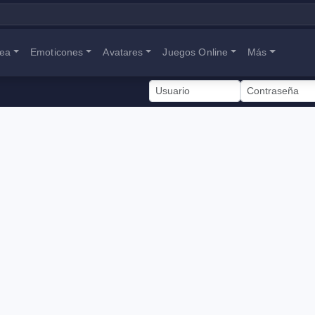
nea
Emoticones
Avatares
Juegos Online
Más