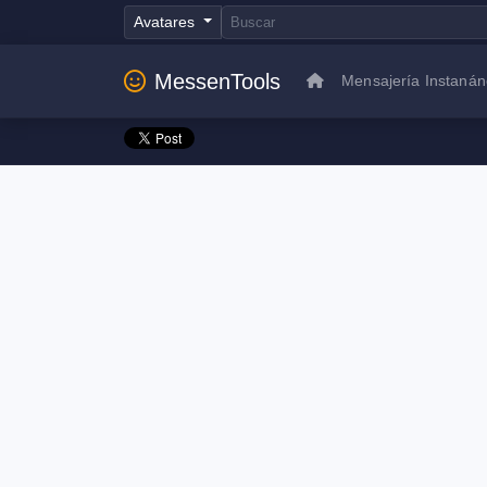
Avatares
MessenTools
Mensajería Instaná