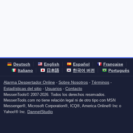
Deutsch
English
Español
Française
Italiano
日本語
한국어 버전
Português
Alarma Despertador Online
Sobre Nosotros
Términos
-
-
-
Estadísticas del sitio
Usuarios
Contacto
-
-
MessenTools© 2007-2026. Todos los derechos reservados.
MessenTools.com no tiene relación legal ni de otro tipo con MSN
Messenger®, Microsoft Corporation®, ICQ®, America Online® Inc o
DannetStudio
Yahoo!® Inc.