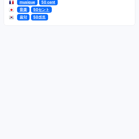
musique
50 cent
音楽
50セント
음악
50센트