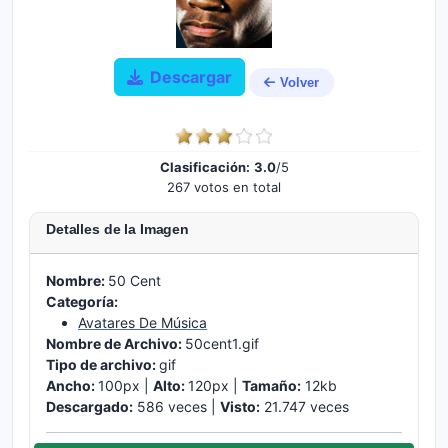
Descargar
Volver
Clasificación:
3.0
/5
267 votos en total
Detalles de la Imagen
Nombre:
50 Cent
Categoría:
Avatares De Música
Nombre de Archivo:
50cent1.gif
Tipo de archivo:
gif
Ancho:
100px |
Alto:
120px |
Tamaño:
12kb
Descargado:
586 veces |
Visto:
21.747 veces