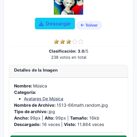
Descargar
Volver
Clasificación:
3.0
/5
238 votos en total
Detalles de la Imagen
Nombre:
Música
Categoría:
Avatares De Música
Nombre de Archivo:
1513-66math.random.jpg
Tipo de archivo:
jpg
Ancho:
99px |
Alto:
99px |
Tamaño:
16kb
Descargado:
16 veces |
Visto:
11.864 veces