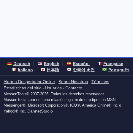
Deutsch
English
Español
Française
Italiano
日本語
한국어 버전
Português
Alarma Despertador Online
Sobre Nosotros
Términos
-
-
-
Estadísticas del sitio
Usuarios
Contacto
-
-
MessenTools© 2007-2026. Todos los derechos reservados.
MessenTools.com no tiene relación legal ni de otro tipo con MSN
Messenger®, Microsoft Corporation®, ICQ®, America Online® Inc o
DannetStudio
Yahoo!® Inc.