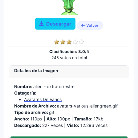
Descargar
Volver
Clasificación:
3.0
/5
245 votos en total
Detalles de la Imagen
Nombre:
alien - extraterrestre
Categoría:
Avatares De Varios
Nombre de Archivo:
avatars-various-aliengreen.gif
Tipo de archivo:
gif
Ancho:
110px |
Alto:
100px |
Tamaño:
17kb
Descargado:
227 veces |
Visto:
12.296 veces