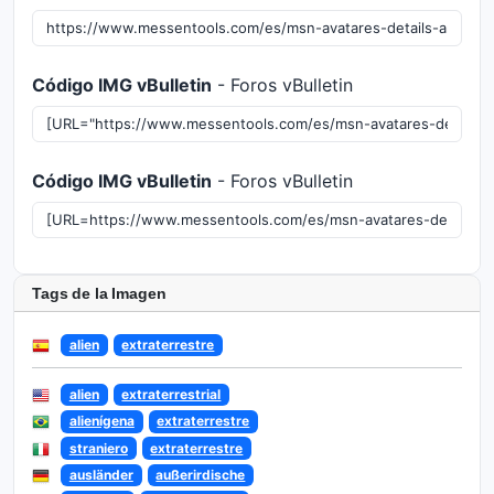
Código IMG vBulletin
- Foros vBulletin
Código IMG vBulletin
- Foros vBulletin
Tags de la Imagen
alien
extraterrestre
alien
extraterrestrial
alienígena
extraterrestre
straniero
extraterrestre
ausländer
außerirdische