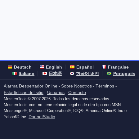
Deutsch
English
Español
Française
Italiano
日本語
한국어 버전
Português
Alarma Despertador Online
Sobre Nosotros
Términos
-
-
-
Estadísticas del sitio
Usuarios
Contacto
-
-
MessenTools© 2007-2026. Todos los derechos reservados.
MessenTools.com no tiene relación legal ni de otro tipo con MSN
Messenger®, Microsoft Corporation®, ICQ®, America Online® Inc o
DannetStudio
Yahoo!® Inc.