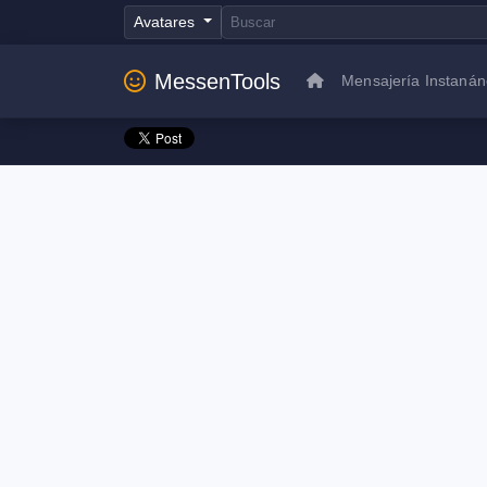
Avatares
MessenTools
Mensajería Instaná