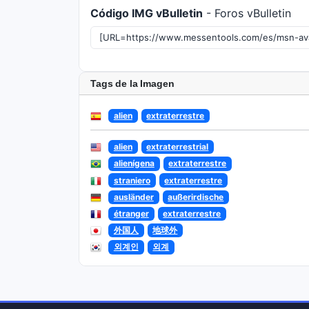
Código IMG vBulletin
- Foros vBulletin
Tags de la Imagen
alien
extraterrestre
alien
extraterrestrial
alienígena
extraterrestre
straniero
extraterrestre
ausländer
außerirdische
étranger
extraterrestre
外国人
地球外
외계인
외계