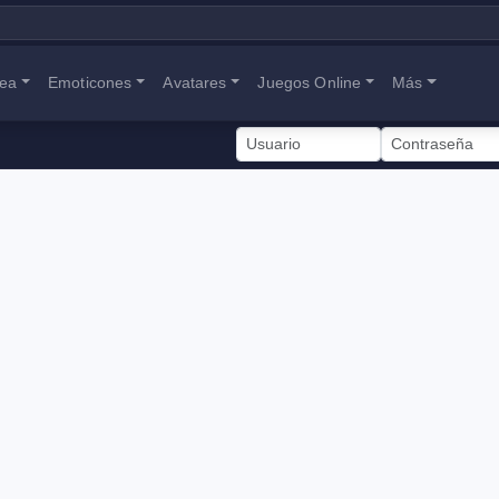
nea
Emoticones
Avatares
Juegos Online
Más