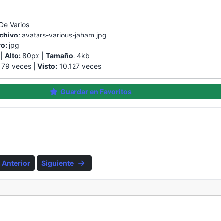
De Varios
chivo:
avatars-various-jaham.jpg
vo:
jpg
 |
Alto:
80px |
Tamaño:
4kb
79 veces |
Visto:
10.127 veces
Guardar en Favoritos
Anterior
Siguiente