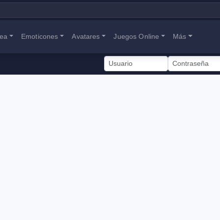
nea
Emoticones
Avatares
Juegos Online
Más