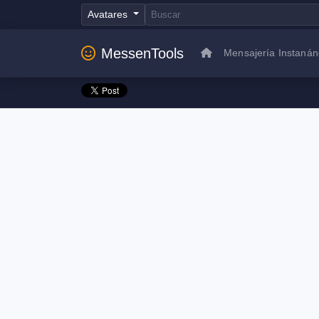
Avatares
MessenTools
Mensajería Instaná