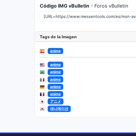
Código IMG vBulletin
- Foros vBulletin
Tags de la Imagen
anime
anime
anime
anime
anime
anime
アニメ
애니메이션