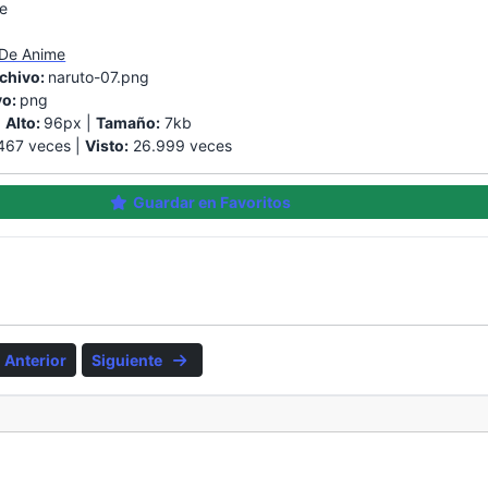
e
 De Anime
chivo:
naruto-07.png
vo:
png
|
Alto:
96px |
Tamaño:
7kb
467 veces |
Visto:
26.999 veces
Guardar en Favoritos
Anterior
Siguiente