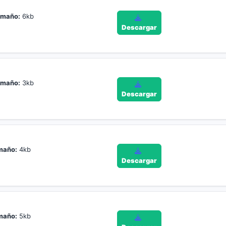
amaño:
6kb
Descargar
amaño:
3kb
Descargar
maño:
4kb
Descargar
maño:
5kb