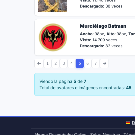
Visto:
11.140 veces
Descargado:
38 veces
Murciélago Batman
Ancho:
98px,
Alto:
98px,
Ta
Visto:
14.709 veces
Descargado:
83 veces
1
2
3
4
5
6
7
Viendo la página
5
de
7
Total de avatares e imágenes encontradas:
45
D
Alarma Despertador Online
Sobre Nosotros
Térmi
-
-