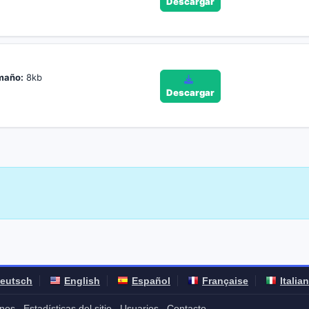
Descargar
maño:
8kb
Descargar
eutsch
English
Español
Française
Italia
nos
Estadísticas del sitio
Usuarios
Contacto
-
-
-