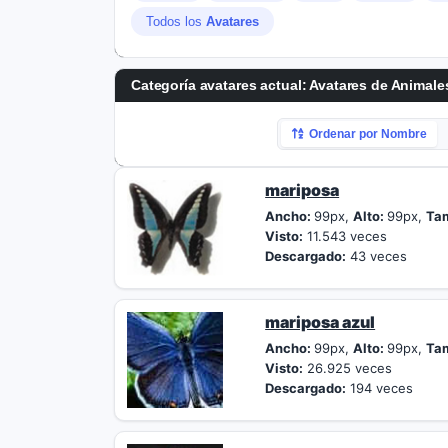
Todos los
Avatares
Categoría avatares actual: Avatares de Animale
Ordenar por Nombre
mariposa
Ancho:
99px,
Alto:
99px,
Ta
Visto:
11.543 veces
Descargado:
43 veces
mariposa azul
Ancho:
99px,
Alto:
99px,
Ta
Visto:
26.925 veces
Descargado:
194 veces