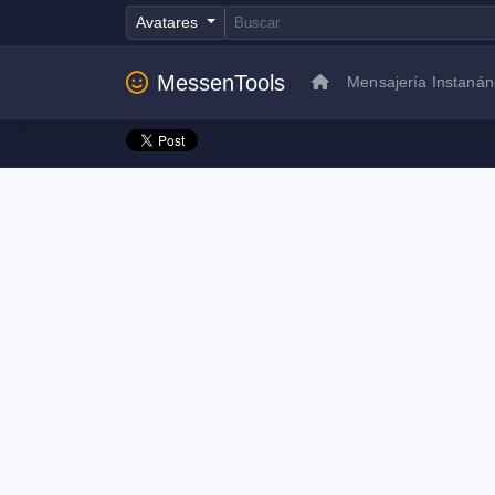
Avatares
MessenTools
Mensajería Instaná