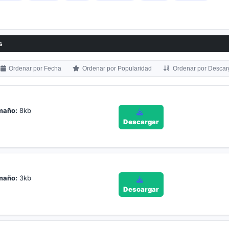
s
Ordenar por Fecha
Ordenar por Popularidad
Ordenar por Descar
maño:
8kb
Descargar
maño:
3kb
Descargar