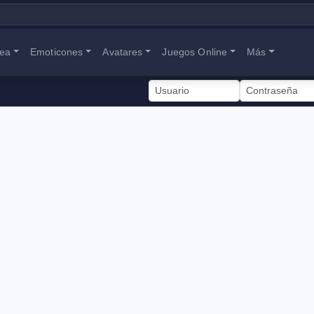
nea
Emoticones
Avatares
Juegos Online
Más